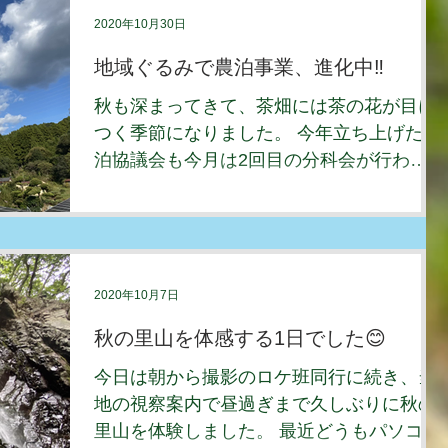
2020年10月30日
地域ぐるみで農泊事業、進化中‼️
秋も深まってきて、茶畑には茶の花が目に
つく季節になりました。 今年立ち上げた農
泊協議会も今月は2回目の分科会が行わ
れ、計画通り少しずつ前に進み始めまし
た。 地域グルメ開発として今回は遠州名
物“おはたき餅"とお茶漬けの試食会を開催
しました。...
2020年10月7日
秋の里山を体感する1日でした😊
今日は朝から撮影のロケ班同行に続き、当
地の視察案内で昼過ぎまで久しぶりに秋の
里山を体験しました。 最近どうもパソコン