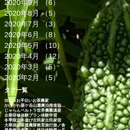
2020年9月
（6）
6件の記事
2020年8月
（5）
5件の記事
2020年7月
（3）
3件の記事
2020年6月
（8）
8件の記事
2020年5月
（10）
10件の記事
2020年4月
（12）
12件の記事
2020年3月
（5）
5件の記事
2020年2月
（5）
5件の記事
タグ一覧
SDG's
お手伝い
お茶農家
かけがわ粟ケ岳山麓農泊推進協議会
じゃらん
ベルトラ
世界農業遺産
企業研修
体験プラン
体験学習
冬季限定
冬遊び
古民家
古民家宿
大寒
掛川茶
援農隊
教育旅行
旅ノ舎
早春
梅
田舎暮らし
移住体験
粟ヶ岳