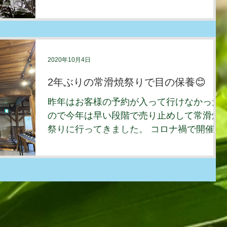
仕事が多く、せっかくの里山暮らしが満喫
できていなかったので、仕事とはいえ、ゆ
っくりとリラックスする時間を過ごすこと
が出来ました。
2020年10月4日
2年ぶりの常滑焼祭りで目の保養😊
昨年はお客様の予約が入って行けなかった
ので今年は早い段階で売り止めして常滑焼
祭りに行ってきました。 コロナ禍で開催す
るのかどうか不安でしたが、例年週末開催
だったものを、今年は2週間にまたいでの
開催とすることで分散化をしていまし
た。...