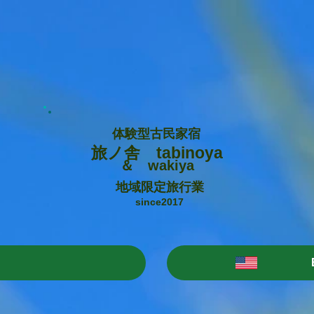
体験型古民家宿
旅ノ舎 tabinoya
＆ wakiya
地域限定旅行業
since2017