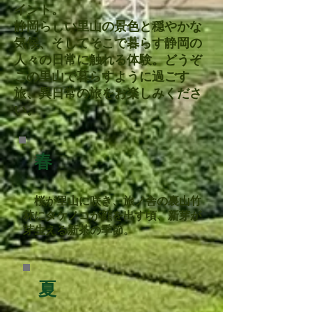
イント。
静岡らしい里山の景色と穏やかな
気候、そしてそこで暮らす静岡の
人々の日常に触れる体験。どうぞ
この里山で暮らすように過ごす
旅、異日常の旅をお楽しみくださ
い。
春
​ 桜が里山に咲き、旅ノ舎の裏山竹
林にタケノコが顔を出す頃、新芽が
芽生える新茶の季節。
夏