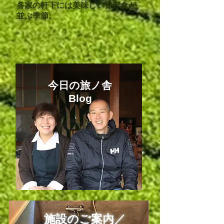
各家の軒下には美味しい保存食が
並ぶ季節。
今日
の旅ノ舎
Blog
施設のご案内／