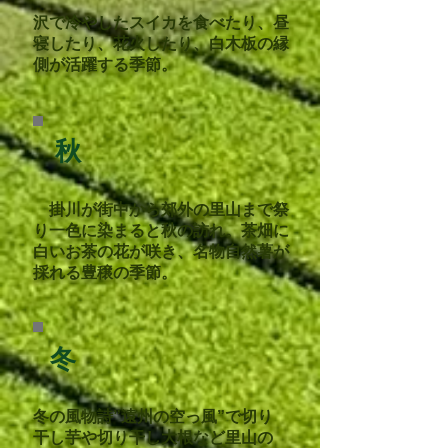
沢で冷やしたスイカを食べたり、昼
寝したり、花火したり、白木板の縁
側が活躍する季節。
秋
​ 掛川が街中から郊外の里山まで祭
り一色に染まると秋の訪れ。茶畑に
白いお茶の花が咲き、名物自然薯が
採れる豊穣の季節。
冬
​冬の風物詩”遠州の空っ風”で切り
干し芋や切り干し大根など里山の