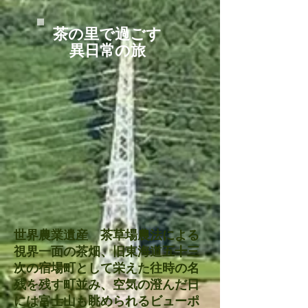
​茶の里で過ごす
異日常の旅
世界農業遺産 茶草場農法による
視界一面の茶畑、旧東海道五十三
次の宿場町として栄えた往時の名
残を残す町並み、空気の澄んだ日
には富士山も眺められるビューポ