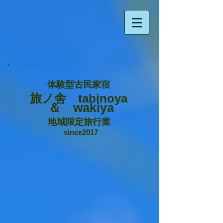
体験型古民家宿
旅ノ舎 tabinoya
＆ wakiya
地域限定旅行業
since2017