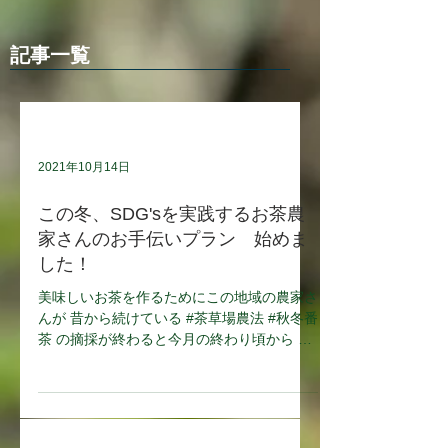
記事一覧
2021年10月14日
この冬、SDG'sを実践するお茶農
家さんのお手伝いプラン 始めま
した！
美味しいお茶を作るためにこの地域の農家さ
んが 昔から続けている #茶草場農法 #秋冬番
茶 の摘採が終わると今月の終わり頃から 来
年2月頃まで農家さんにとって1番大変な作
業 が行われます。 お茶シーズンには多くの
お客様に#お茶摘み体験...