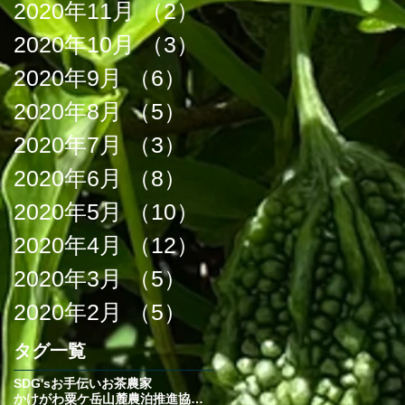
2020年11月
（2）
2件の記事
2020年10月
（3）
3件の記事
2020年9月
（6）
6件の記事
2020年8月
（5）
5件の記事
2020年7月
（3）
3件の記事
2020年6月
（8）
8件の記事
2020年5月
（10）
10件の記事
2020年4月
（12）
12件の記事
2020年3月
（5）
5件の記事
2020年2月
（5）
5件の記事
タグ一覧
SDG's
お手伝い
お茶農家
かけがわ粟ケ岳山麓農泊推進協議会