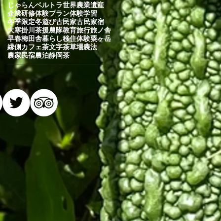
じゃらん
ベルトラ
世界農業遺産
企業研修
体験プラン
体験学習
冬季限定
冬遊び
古民家
古民家宿
大寒
掛川茶
援農隊
教育旅行
旅ノ舎
早春
梅
田舎暮らし
移住体験
粟ヶ岳
縁側カフェ
茶文字
茶草場農法
農家民宿
農泊
静岡茶