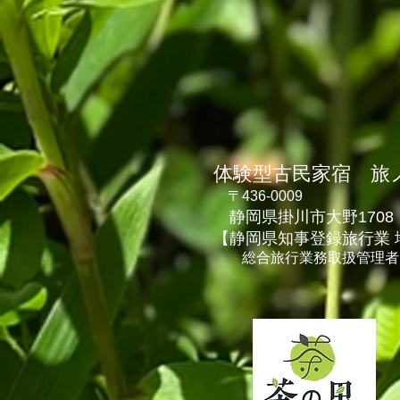
体験型古民家宿 旅ノ舎 
〒436-0009
静岡県掛川市大野1708
​【静岡県知事登録旅行業 
総合旅行業務取扱管理者