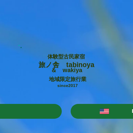
体験型古民家宿
旅ノ舎 tabinoya
＆ wakiya
地域限定旅行業
since2017