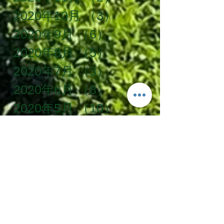
2020年10月
（3）
3件の記事
2020年9月
（6）
6件の記事
2020年8月
（5）
5件の記事
2020年7月
（3）
3件の記事
2020年6月
（8）
8件の記事
2020年5月
（10）
10件の記事
2020年4月
（12）
12件の記事
2020年3月
（5）
5件の記事
2020年2月
（5）
5件の記事
タグ一覧
SDG's
お手伝い
お茶農家
かけがわ粟ケ岳山麓農泊推進協議会