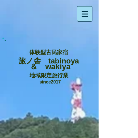
体験型古民家宿
旅ノ舎 tabinoya
＆ wakiya
地域限定旅行業
since2017