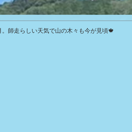
月。師走らしい天気で山の木々も今が見頃🍁