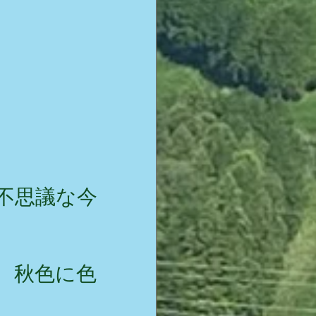
不思議な今
、秋色に色