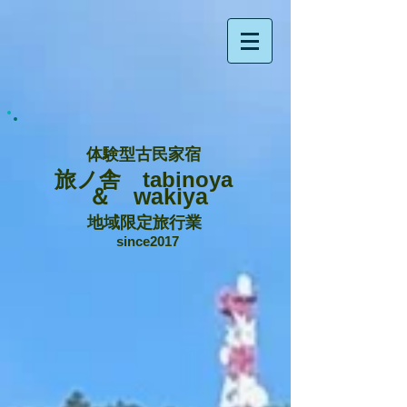
体験型古民家宿
旅ノ舎 tabinoya
＆ wakiya
地域限定旅行業
since2017