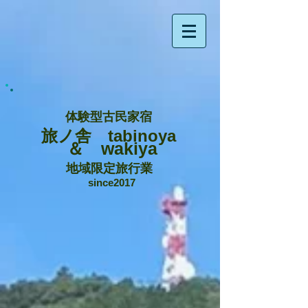
体験型古民家宿
旅ノ舎 tabinoya
＆ wakiya
地域限定旅行業
since2017