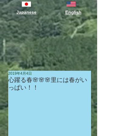
Japanese
English
2019年4月4日
心躍る春🌸🌸🌸里には春がい
っぱい！！