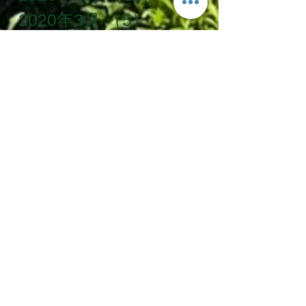
2020年3月
（5）
5件の記事
2020年2月
（5）
5件の記事
タグ一覧
SDG's
お手伝い
お茶農家
かけがわ粟ケ岳山麓農泊推進協議会
じゃらん
ベルトラ
世界農業遺産
企業研修
体験プラン
体験学習
冬季限定
冬遊び
古民家
古民家宿
大寒
掛川茶
援農隊
教育旅行
旅ノ舎
早春
梅
田舎暮らし
移住体験
粟ヶ岳
縁側カフェ
茶文字
茶草場農法
農家民宿
農泊
静岡茶
Follow Us
体験型古民家宿 旅ノ舎 tabinoya
〒436-0009