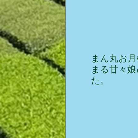
まん丸お月
まる甘々娘
た。