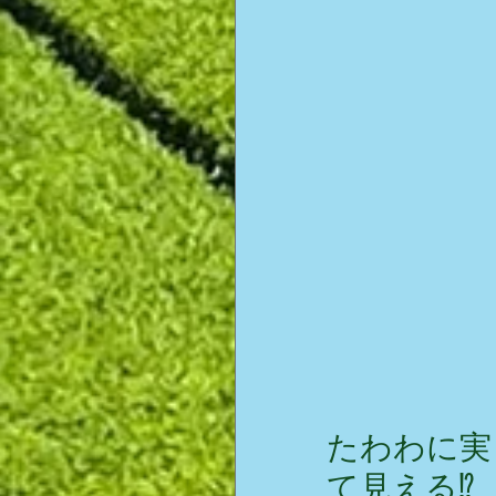
たわわに実
て見える⁉️