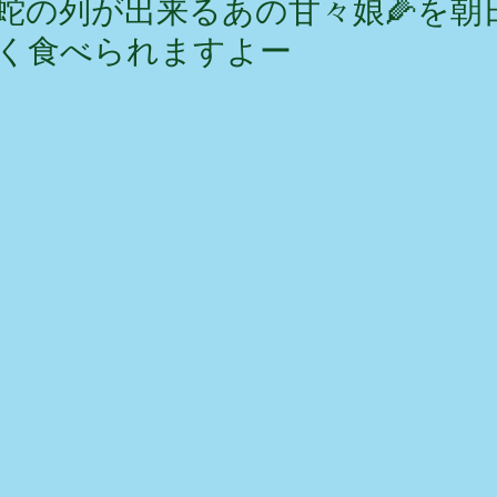
蛇の列が出来るあの甘々娘🌽を朝
く食べられますよー