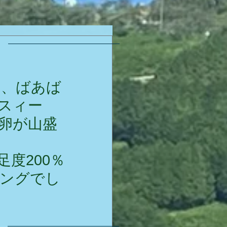
スィー
卵が山盛
度200％
ングでし