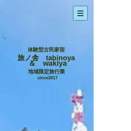
体験型古民家宿
旅ノ舎 tabinoya
＆ wakiya
地域限定旅行業
since2017