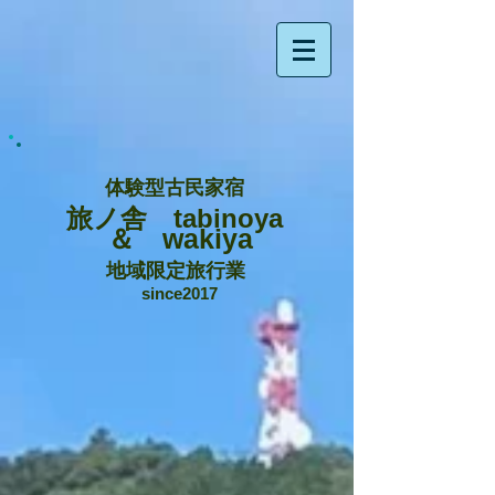
体験型古民家宿
旅ノ舎 tabinoya
＆ wakiya
地域限定旅行業
since2017