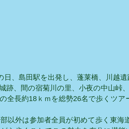
化の日、島田駅を出発し、蓬莱橋、川越遺
城跡、間の宿菊川の里、小夜の中山峠
の全長約18ｋｍを総勢26名で歩くツア
部以外は参加者全員が初めて歩く東海