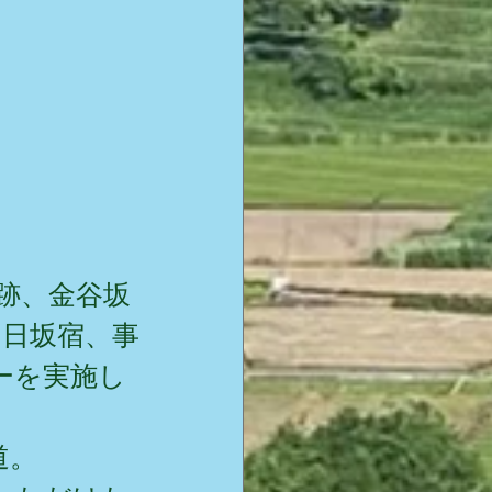
跡、金谷坂
、日坂宿、事
ーを実施し
道。