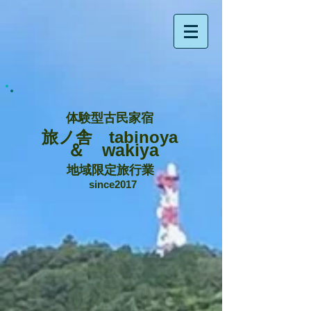
体験型古民家宿
旅ノ舎 tabinoya
＆ wakiya
地域限定旅行業
since2017