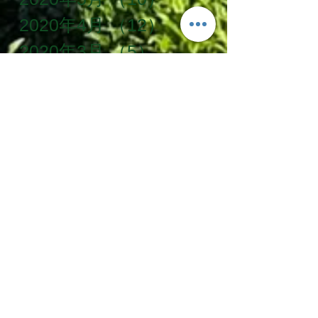
2020年4月
（12）
12件の記事
2020年3月
（5）
5件の記事
2020年2月
（5）
5件の記事
タグ一覧
SDG's
お手伝い
お茶農家
かけがわ粟ケ岳山麓農泊推進協議会
じゃらん
ベルトラ
世界農業遺産
企業研修
体験プラン
体験学習
冬季限定
冬遊び
古民家
古民家宿
大寒
掛川茶
援農隊
教育旅行
旅ノ舎
早春
梅
田舎暮らし
移住体験
粟ヶ岳
縁側カフェ
茶文字
茶草場農法
農家民宿
農泊
静岡茶
Follow Us