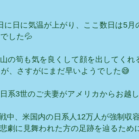
日に日に気温が上がり、ここ数日は5月
でした💦
裏山の筍も気を良くして顔を出してくれ
が、さすがにまだ早いようでした😅
日系3世のご夫妻がアメリカからお越
戦中、米国内の日系人12万人が強制収
の悲劇に見舞われた方の足跡を辿るため