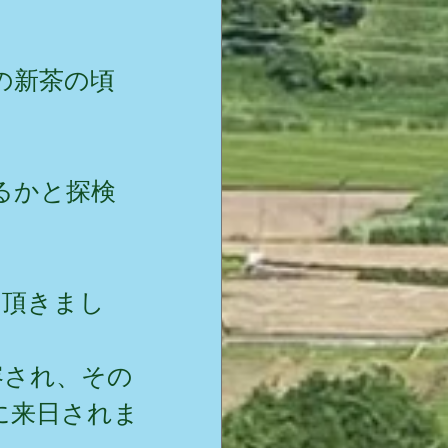
の新茶の頃
るかと探検
し頂きまし
容され、その
に来日されま