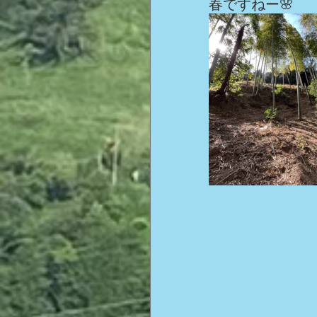
春ですねー🌸