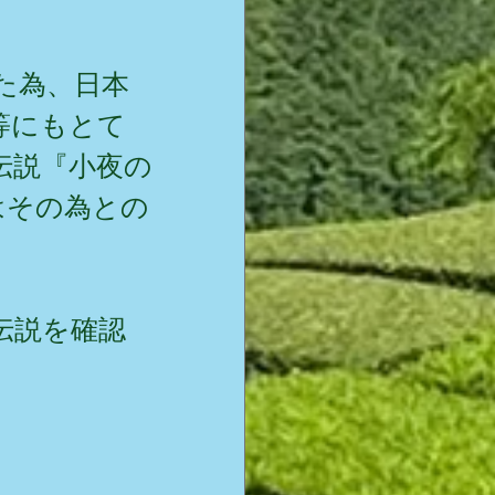
た為、日本
等にもとて
伝説『小夜の
はその為との
伝説を確認