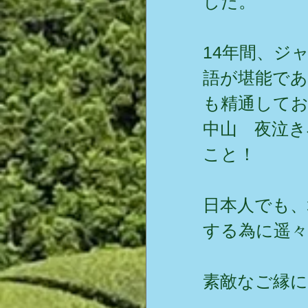
した。
14年間、ジ
語が堪能で
も精通してお
中山　夜泣き
こと！
日本人でも
する為に遥々
素敵なご縁に