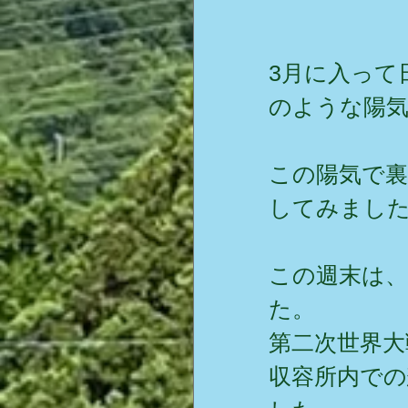
3月に入って
のような陽気
この陽気で
してみました
この週末は、
た。
第二次世界大
収容所内で