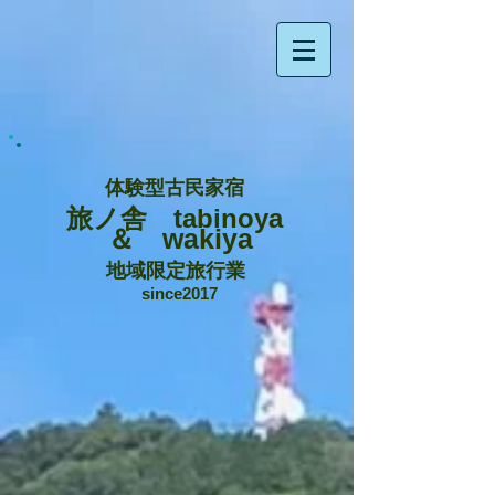
体験型古民家宿
旅ノ舎 tabinoya
＆ wakiya
地域限定旅行業
since2017