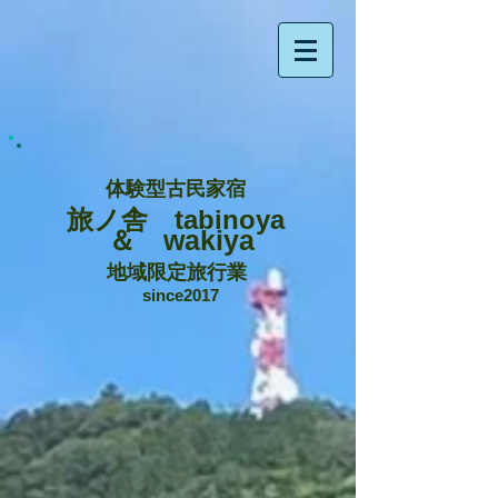
体験型古民家宿
旅ノ舎 tabinoya
＆ wakiya
地域限定旅行業
since2017