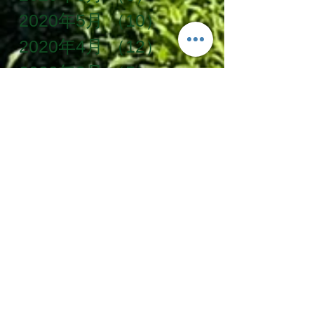
2020年5月
（10）
10件の記事
2020年4月
（12）
12件の記事
2020年3月
（5）
5件の記事
2020年2月
（5）
5件の記事
タグ一覧
SDG's
お手伝い
お茶農家
かけがわ粟ケ岳山麓農泊推進協議会
じゃらん
ベルトラ
世界農業遺産
企業研修
体験プラン
体験学習
冬季限定
冬遊び
古民家
古民家宿
大寒
掛川茶
援農隊
教育旅行
旅ノ舎
早春
梅
田舎暮らし
移住体験
粟ヶ岳
縁側カフェ
茶文字
茶草場農法
農家民宿
農泊
静岡茶
Follow Us