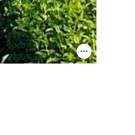
2020年10月
（3）
3件の記事
2020年9月
（6）
6件の記事
2020年8月
（5）
5件の記事
2020年7月
（3）
3件の記事
2020年6月
（8）
8件の記事
2020年5月
（10）
10件の記事
2020年4月
（12）
12件の記事
2020年3月
（5）
5件の記事
2020年2月
（5）
5件の記事
タグ一覧
SDG's
お手伝い
お茶農家
かけがわ粟ケ岳山麓農泊推進協議会
じゃらん
ベルトラ
世界農業遺産
企業研修
体験プラン
体験学習
冬季限定
冬遊び
古民家