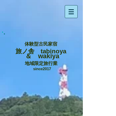
体験型古民家宿
旅ノ舎 tabinoya
＆ wakiya
地域限定旅行業
since2017