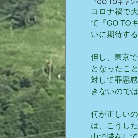
『GO TOキャ
コロナ禍で
て『GO T
いに期待す
但し、東京で
となったこ
対して罪悪感
きないので
何が正しい
は、こうし
山で滞在し