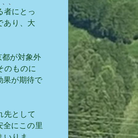
、、、
る者にとっ
であり、大
京都が対象外
そのものに
効果が期待で
れ先として
安全にこの里
まいりま