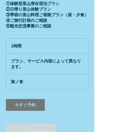
①体験型里山滞在宿泊プラン
②日帰り里山体験プラン
③季節の里山料理ご堪能プラン（昼・夕食）
④ご旅行計画のご相談
⑤観光交流事業のご相談
1時間
1
時
プ
ラ
プラン、サービス内容によって異なり
ン、
ます。
サ
ー
ビ
ス
旅ノ舎
内
容
に
よ
っ
今すぐ予約
て
異
な
り
ま
す。