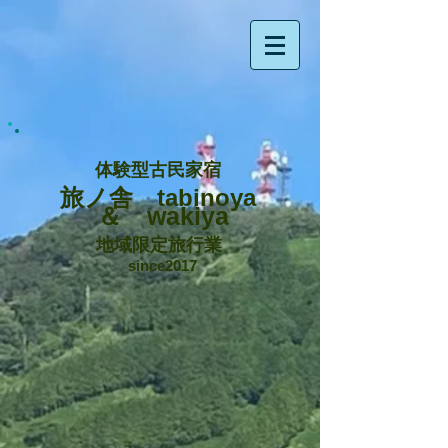
体験型古民家宿
旅ノ舎 tabinoya
＆ wakiya
地域限定旅行業
since2017