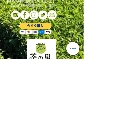
​【静岡県知事登録旅行業 地域-7号】
総合旅行業務取扱管理者 山田幸一
茶の里で暮らすように過ごす旅スタイル
by かけがわ粟ケ岳山麓農泊推進協議会